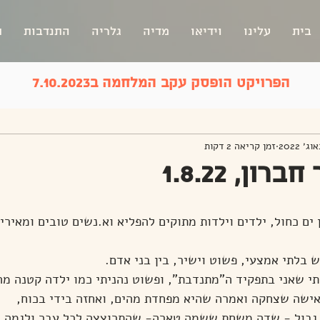
בית
עלינו
וידיאו
מדיה
גלריה
התנדבות
ת
הפרויקט הופסק עקב המלחמה ב7.10.2023
זמן קריאה 2 דקות
ון, 1.8.22
ים כחול, ילדים וילדות מתוקים להפליא וא.נשים טובים ומאירי 
בלתי אמצעי, פשוט וישיר, בין בני אדם.
 שאני בתפקיד ה"מתנדבת", ופשוט נהניתי כמו ילדה קטנה מה
אישה שצחקה ואמרה שהיא מפחדת מהים, ואחזה בידי בכוח,
גבול - שדה משחת ששמה טארה- שהתרוצצה לכל עבר ולגמה כמ