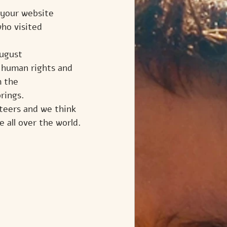
 your website 
o visited 
august
 human rights and 
m the
rings.
nteers and we think 
 all over the world.