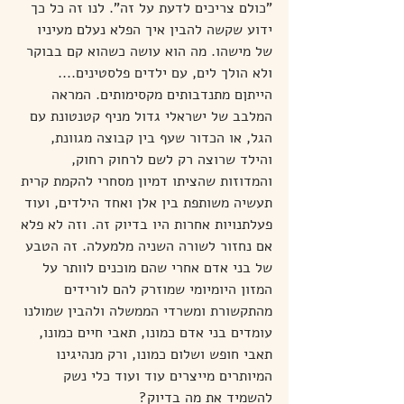
"כולם צריכים לדעת על זה". לנו זה כל כך 
ידוע שקשה להבין איך הפלא נעלם מעיניו 
של מישהו. מה הוא עושה כשהוא קם בבוקר 
ולא הולך לים, עם ילדים פלסטינים....
הייתןם מתנדבותים מקסימותים. המראה 
המלבב של ישראלי גדול מניף קטנטונת עם 
הגל, או הכדור שעף בין קבוצה מגוונת, 
והילד שרוצה רק לשם לרחוק רחוק, 
והמדוזות שהציתו דמיון מסחרי להקמת קרית 
תעשיה משותפת בין אלן ואחד הילדים, ועוד 
פעלתנויות אחרות היו בדיוק זה. וזה לא פלא 
אם נחזור לשורה השניה מלמעלה. זה הטבע 
של בני אדם אחרי שהם מוכנים לוותר על 
המזון היומיומי שמוזרק להם לורידים 
מהתקשורת ומשרדי הממשלה ולהבין שמולנו 
עומדים בני אדם כמונו, תאבי חיים כמונו, 
תאבי חופש ושלום כמונו, ורק מנהיגינו 
המיותרים מייצרים עוד ועוד כלי נשק 
להשמיד את מה בדיוק? 