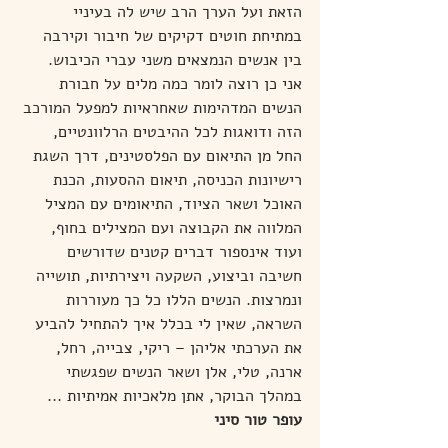
הזאת ועל הערך הרב שיש לה בעיניי 
במתיחת חוטים דקיקים של חיבור וקירבה 
בין אנשים הנמצאים משני עברי הכיבוש.
אני כן רוצה לומר כמה מלים על חבורת 
הנשים המדהימות שאחראיות למפעל המורכב 
הזה ודואגות לכל ההיבטים הרלוונטיים, 
החל מן התיאום עם הפלסטינים, דרך השגת 
רישיונות הכניסה, תיאום ההסעות, הכנת 
האוכל ושאר הציוד, התיאומים עם המציל 
המלווה את הקבוצה ועם המצילים בחוף, 
ועוד אינספור דברים קטנים שדורשים 
חשיבה וביצוע, השקעה ויצירתיות, תושייה 
ונמרצות. הנשים הללו כל כך מעוררות 
השראה, שאין לי בכלל איך להתחיל להביע 
את הערכתי אליהן – ריקי, צבייה, רחל, 
ארנה, טלי, אלן ושאר הנשים שפגשתי 
במהלך הבוקר, אתן מלאכיות אמיתיות ... 
עופר טור סיני