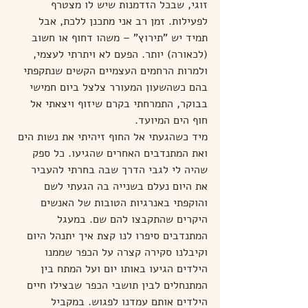
זוגי, שבכל הזדמנות שיש לו מצטרף 
לפעילות. זמן רב אני מתכנן ללכת, אבל 
תמיד יש "תירוץ" – משהו דחוף או חשוב 
(לכאורה) יותר. הפעם לא ויתרתי לעצמי, 
ולמרות הרחמים העצמיים הקשים שנתקפתי 
בהם כשהשעון המעורר צלצל ביום חמישי 
בבוקר, התמרחתי בקרם שיזוף ויצאתי אל 
חוף הים המיועד.
מיד כשהגעתי אל החוף זיהיתי את נשות הים 
ואת המתנדבים האחרים שהגיעו. כל ספק 
שהיה לי לגבי הדרך שבה בחרתי להעביר 
את היום נעלם בשנייה בה הגעתי לשם 
והוקפתי באנרגיות הטובות של האנשים 
היקרים שהתקבצו להם שם. במעגל 
המתנדבים סיפרו לנו קצת איך יתנהל היום 
וקיבלנו סקירה קצרה על הכפר שממנו 
הילדים הגיעו באותו יום ועל המתח בין 
המתנחלים לבין תושבי הכפר שבצילו חיים 
הילדים אותם עמדנו לפגוש. במקביל 