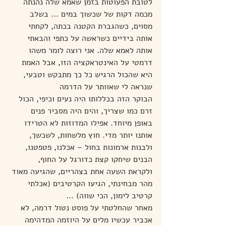
לטובת הפעוטות בזמן שאמא שלה נהנתה 
מכמה דקות של שכשוך במים ... בשלב 
מסוים, כשהגברת הקטנה בכתה, לקחתי 
אותה בידיים כשראשה על כתפי והבאתי 
אותה לאמא שלה. אני רוצה לומר משהו 
דרמטי על האינטראקציה הזו, אבל האמת 
היא שהכול הרגיש כל כך מתבקש וטבעי, 
שנראה לי שאוותר על הדרמה 
הבוקר הזה בכללותו היה נעים וכיפי, הכול 
זרם כמו שצריך, והים היה מסביר פנים 
באופן מיוחד. אפילו המדוזות לא הטרידו 
אותנו יותר מדי. חוץ מלשחות, לשכשך, 
ולבנות ארמונות בחול – אכלנו, פטפטנו, 
הבנים שיחקו קצת כדורגל על החוף, 
ולקראת השעה אחת בצהריים, שהגיעה מאוד 
מהר מבחינתי, הגיעו הקרטיבים (אכלתי 
קרטיב לימון, הכי שווה) ...
מאחר שהחלטתי על פוסט נטול דרמה, לא 
אכביר עכשיו מלים על היוזמה המדהימה 