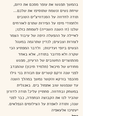
בהמשך תפגשו את עופר מסכם את היום, 
שיחת נשים ונשמח שתוסיפו את שלכם... 
תודה לחדווה על הסנדוויצ'ים הטובים 
ולחמודי מיפו על הפירות שתרם לאורחים 
שלנו (זו השנה השנייה) לשמחת כולנו; 
לאיילה על ההפעלה היפה של עיבוד הצמר 
לצורות וצבעים; לנדין שתרגמה במעגל 
הנשים ביופי ועדינות;  ולדבר המפתיע הכי 
שקרה ולא מדובר בתודה, אלא באחד 
מהתוצרים החשובים של הרעיון, מפגש 
מחודש של מיכאל (תלמיד תיכון) שהתנדב 
לפני שנה ורקם קשרים עם חבורת בני גילו 
מהכפר בורקא והקשר נמשך במהלך השנה 
עד שנפגשו שוב אתמול בים. באנגלית 
במשחק ובחדווה. סחתיין עליכ! תודה לדורון 
שהכיר לנו את הקבוצה הנחמדה, כבר לפני 
שנה; ותודה לאפרת על הצילומים הנפלאים. 
יעטיכו אלעאפיה