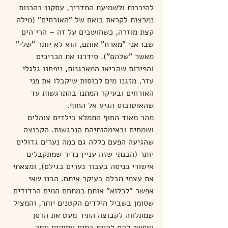
להיכרות ולשמיעת התדריך, עסקנו בהכנות 
נמרצות לקראת בואם של "האורחים" (מילה 
קצת מוזרה, כשחושבים על זה – הרי הים 
שבו אני "מארח" אותם, הוא לא יותר "שלי" 
מאשר "שלהם"). סידרנו את הכריכים 
והפירות שהביאו המארגנות, ניפחנו גלגלי 
עזר, מזגנו מים לכוסות שיקבלו את פני 
האורחים ובעיקר המתנו בהתרגשות עד 
שהאוטובוס הגיע אל החוף.
מהר מאוד החוף התמלא בילדים צוהלים 
ושמחים ובאימהותיהם הנרגשות. הקבוצה 
שהגיעה הפעם כללה גם כמה נערים גדולים 
יותר (הבנתי שזה עניין נדיר שמתקבלים 
אישורי כניסה בעבור נערים בגילם), ומצאתי 
את עצמי מבלה בעיקר איתם. הבנו שאי 
אפשר "לכלוא" אותם במתחם המים הרדודים 
שסומן בשביל הילדים הקטנים יותר, והמציל 
שמתלווה לקבוצה התיר מעט את הרסן 
ואפשר להם להיות במים עמוקים יותר, 