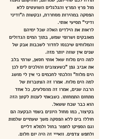
תודה לכם שהייתם, שמרתם, החזקתם מעמד 
מול פרץ המרץ והגלגלים השועטים ללא 
הפסקה במהירות מסחררת, ובקשות ה"ודיני 
ודיני" תסיעי אותי.
לראות את הילדים האלה שכל ימיהם 
מאובקים ושרופי שמש, בתוך המים הגדולים 
והמלוחים שיכנסו לחדור לשכבות אבק של 
שנים אין שווה יותר מזה.
למה הים מלוח שאל אותי חסאן, שרתי בלב 
את אביב גפן "כשעצובים והולכים לים לכן 
הים מלוח" והלכתי לחכמים כי אין לי מושג 
למה הים מלוח. אמרו זה הצטברות של 
הרבה שנים, אמרו זה מהסלעים, כל אחד 
מתחום התמחותו. כשבאתי לענות לקטן הזה 
הוא כבר שכח ששאל.
בקיצור, כמו מחול היונים בשמי הבקעה הם 
חוללו בים ללא הפסקה משך שעתיים שלמות 
וגם הספיקו לחפור בחול ולמלא דליים 
ולחפש צדפים. וואייי זה היה יום חלום.