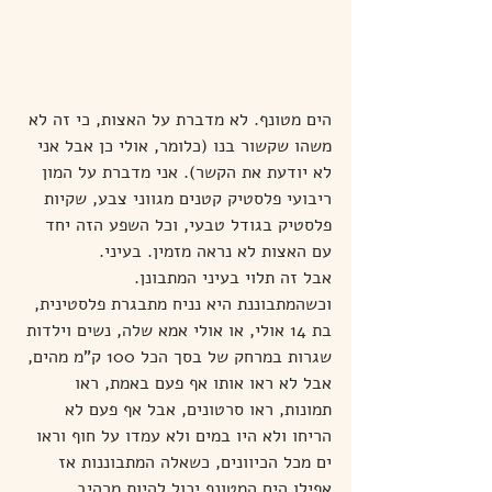
הים מטונף. לא מדברת על האצות, כי זה לא 
משהו שקשור בנו (כלומר, אולי כן אבל אני 
לא יודעת את הקשר). אני מדברת על המון 
ריבועי פלסטיק קטנים מגווני צבע, שקיות 
פלסטיק בגודל טבעי, וכל השפע הזה יחד 
עם האצות לא נראה מזמין. בעיני.
אבל זה תלוי בעיני המתבונן.
וכשהמתבוננת היא נניח מתבגרת פלסטינית, 
בת 14 אולי, או אולי אמא שלה, נשים וילדות 
שגרות במרחק של בסך הכל 100 ק"מ מהים, 
אבל לא ראו אותו אף פעם באמת, ראו 
תמונות, ראו סרטונים, אבל אף פעם לא 
הריחו ולא היו במים ולא עמדו על חוף וראו 
ים מכל הכיוונים, כשאלה המתבוננות אז 
אפילו הים המטונף יכול להיות מרהיב.