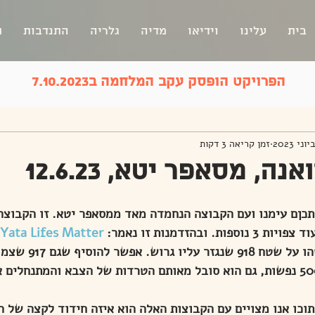
בית
עלינו
וידיאו
מדיה
גלריה
התנדבות
ת
הפרויקט הופסק עקב המלחמה ב7.10.2023
זמן קריאה 3 דקות
נה, מסאפר יטא, 12.6.23
תכןם עימנו ועם הקבוצה הנחמדה מאד ממסאפר יטא. זו הקבוצה
 ובהזדמנות זו נאמר: 
Yata Lifes Matter
עכשיו כולנו יודעים משהו על
שניהם ביחד כוללים 5000 נפשות, גם הוא סובל מאותם הטרדות של הצבא והמתנ
וכו אנו מצויים עם הקבוצות האלה הוא איזה חידוד לקצה של ה