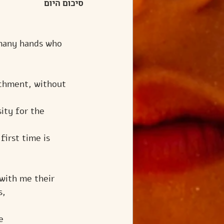
סיכום היום
many hands who 
chment, without 
sity for the 
irst time is 
with me their 
s,
e