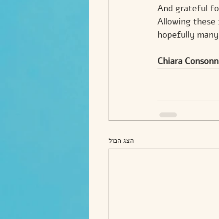
And grateful fo
Allowing these 
hopefully many 
Chiara Consonni
הצג הכול