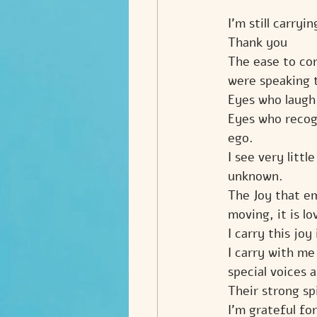
I'm still carry
Thank you 
The ease to co
were speaking 
Eyes who laugh
Eyes who recog
ego.
I see very littl
unknown.
The Joy that em
moving, it is l
I carry this joy
I carry with me
special voices 
Their strong spi
I'm grateful fo