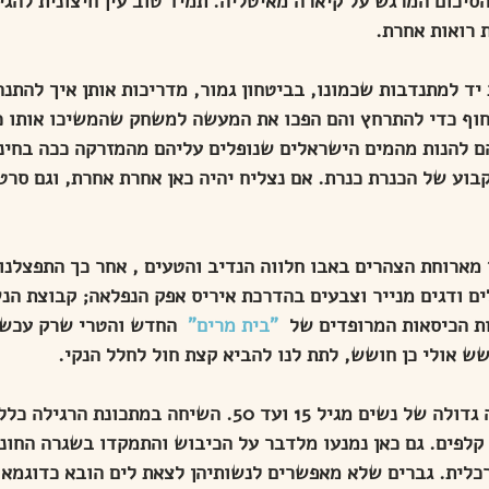
סיכום המרגש על קיארה מאיטליה. תמיד טוב עין חיצונית להגי
 רואות אחרת. 
ד למתנדבות שכמונו, בביטחון גמור, מדריכות אותן איך להתנהל 
חוף כדי להתרחץ והם הפכו את המעשה למשחק שהמשיכו אותו כ
להנות מהמים הישראלים שנופלים עליהם מהמזרקה ככה בחינם
וע של הכנרת כנרת. אם נצליח יהיה כאן אחרת אחרת, וגם סרטו
מארוחת הצהרים באבו חלווה הנדיב והטעים , אחר כך התפצלנו
ם ודגים מנייר וצבעים בהדרכת איריס אפק הנפלאה; קבוצת הנש
 הכיסאות המרופדים של 
 "בית מרים" 
 החדש והטרי שרק עכשיו
ש אולי כן חושש, לתת לנו להביא קצת חול לחלל הנקי.
מעגל הנשים כלל קבוצה גדולה של נשים מגיל 15 ועד 50. השיחה במ
 קלפים. גם כאן נמנעו מלדבר על הכיבוש והתמקדו בשגרה החונ
כלית. גברים שלא מאפשרים לנשותיהן לצאת לים הובא כדוגמא 