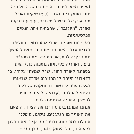
(איפה מצאו פירות כה מתוקים... הכול היה 
יותר מתוק ביום הזה...), ארטיקים ואפילו 
סיר ענק של תבשיל משובח, עוף עם ירקות 
ואורז, "מקלובה", שהביאה אחת הנשים 
הפלסטיניות.
בסביבות שתיים, אחרי שהתרחצו והחליפו 
בגדים עזבו האורחים את הים ונסעו להמשך 
יום הכיף שלהם, ארוחת צהריים במתנ"ס 
ביפו, ואחריה פעילויות נוספות כולל שיט 
בספינה לאורך החוף, שרק שמעתי עליהן, כי 
לדאבוני הייתה לי מחויבות אחרת שבאותו 
רגע נראתה לי מטרידה ותקועה... כל כך 
רציתי להתלוות לקבוצה ולהיות שותפה 
להמשך החוויה המזומנת להם...
אנחנו המתנדבים סידרנו את הציוד, הוצאנו 
את האוויר מן הגלגלים, ניקינו, קיפלנו 
הובלנו למכוניות, ובתוך זמן קצר היה הבלגן 
כלא היה, וכל העסק נסגר, מוכן ומזומן 