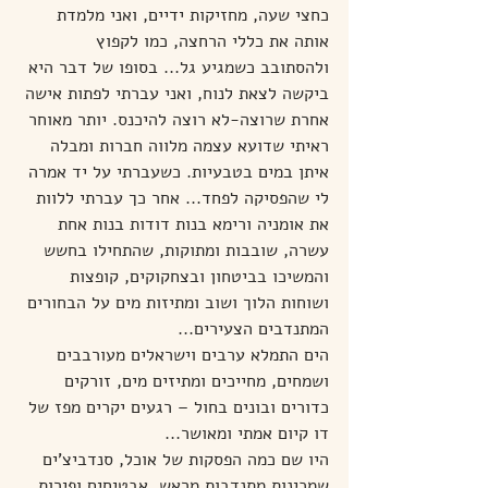
כחצי שעה, מחזיקות ידיים, ואני מלמדת 
אותה את כללי הרחצה, כמו לקפוץ 
ולהסתובב כשמגיע גל... בסופו של דבר היא 
ביקשה לצאת לנוח, ואני עברתי לפתות אישה 
אחרת שרוצה-לא רוצה להיכנס. יותר מאוחר 
ראיתי שדועא עצמה מלווה חברות ומבלה 
איתן במים בטבעיות. כשעברתי על יד אמרה 
לי שהפסיקה לפחד... אחר כך עברתי ללוות 
את אומניה ורימא בנות דודות בנות אחת 
עשרה, שובבות ומתוקות, שהתחילו בחשש 
והמשיכו בביטחון ובצחקוקים, קופצות 
ושוחות הלוך ושוב ומתיזות מים על הבחורים 
המתנדבים הצעירים...
הים התמלא ערבים וישראלים מעורבבים 
ושמחים, מחייכים ומתיזים מים, זורקים 
כדורים ובונים בחול – רגעים יקרים מפז של 
דו קיום אמתי ומאושר...
היו שם כמה הפסקות של אוכל, סנדביצ'ים 
שמכינות מתנדבות מראש, אבטיחים ופירות 