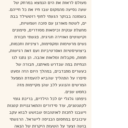
מעולם לראות את הים הנמצא במרחק של 
שעה נסיעה מהמקום שבו חיו את כל חייהם.
בשמונה בבוקר הגעתי לחוף רוטשילד בבת 
ים, לשטח מאורגן עם סוכה ושמשיות, 
מחצלת ענקית וכיסאות מסודרים, סימונים 
וקישוטים ואווירה חגיגית. פגשתי חבורת 
נשים מרשימות ומקסימות, רציניות וחכמות, 
ביצועיסטיות ואסרטיביות ועם זאת רגישות, 
חמות, מקבלות ומלאות אהבה. הן נתנו לנו 
הנחיות במה שנדרש מאיתנו, חבורה של 
כעשרים מתנדבים, במהלך היום הזה ומעט 
סיפרו על התהליך שהביא להעמדת המפעל 
המרשים והנוגע ללב שהן מקיימות מזה 
כחמש שנים.
ניפחנו גלגלי ים לכל הילדים, בריכת גומי 
לקטנטנים, עוד סידורים והתארגנויות קטנות 
וישבנו לחכות לאוטובוס שבושש לבוא עקב 
עיכובים במחסום הכניסה לישראל. הרגשתי 
בושה וצער על השעות היקרות של הנאה 