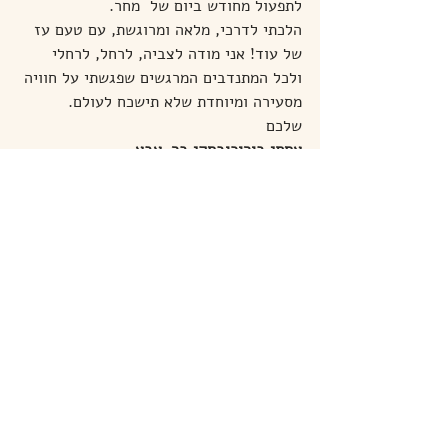
לתפעול מחודש ביום של  מחר.
הלכתי לדרכי, מלאה ומרוגשת, עם טעם עז 
של עוד! אני מודה לצביה, לרחל, לרחלי 
ולכל המתנדבים המרגשים שפגשתי על חוויה 
מסעירה ומיוחדת שלא תישכח לעולם.
שלכם
אסתי בורוכובסקי בר-אבא
פוסטים אחרונים
הצג הכול