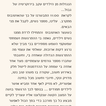
הנגזלות מן הילדים עקב בירוקרטיה של 
גבול...
לקראת  11:00 התבשרנו על כך שהאוטובוס 
מתקרב.  עלינו, מספר נשים, לקבל את פני 
הבאים.
כשעצר האוטובוס  והתחילו לרדת ממנו 
נשים וילדים, גאתה בי ההתרגשות ושמחתי 
שמשקפי השמש מסתירים בכי מביך שלא 
נרגע דקות ארוכות. שאלתי את עצמי מה 
ההתרגשות הגדולה שאחזה בי, וחשבתי 
שחברו מספר גורמים עוצמתיים: מצד אחד 
אחזה בי שמחה על ההזדמנות ליטול חלק 
באירוע חשוב, שקורה בו משהו טוב נטו, 
מדויק ונקי, חיובי וחשוב מכל בחינה 
אפשרית, לא מזיק לאף אחד ומביא אושר 
לילדים חמודים ... בנוסף לכך הרגשתי בושה 
על המצב הקשה שנקלענו אליו שצריך לקיים 
מבצע כל כך מורכב כדי בסך הכול לאפשר 