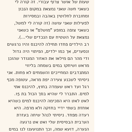
שעות של אושר צרוף עבורי. זה קורה לי 
כשאני חשה שאני נמצאת במקום הנכון 
ומחוברת לחלוטין באהבה ובמסירות 
לפעילות שאני עושה (זה קורה לי למשל, 
כשאני צופה במופע "מושלם" או כשאני 
נמצאת על השטיח עם הנכדים שלי...).
רב הילדים פחדו תחילה להיכנס והיו נרגשים 
ונסערים, אך כמו ילדים, הפיתוי היה גדול 
ודי מהר הם מילאו את האזור המגודר שהוכן 
מראש ושיחקו במים בשמחה בליווי 
המתנדבים המחייכים והשמחים לא פחות. אני 
ניסיתי לשכנע צעירה יפת מראה, עטופה מכף 
רגל ועד ראש שעמדה בחוץ, להיכנס אתי 
למים. התברר לי שהיא בסך הכול בת 15. 
לאט לאט היא הסכימה להיכנס למים כשהיא 
אוחזת בשתי ידיי בחזקה ולא מרפה. היא 
רעדה מפחד. ניסיתי לנהל שיחה בעזרת 
הערבית הבסיסית שלי ואט אט נרגעה 
הנערה, דועא שמה, וכך התנועענו לנו במים 