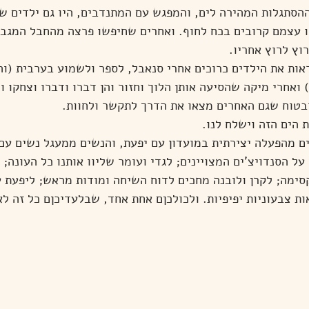
סתגלות המהירה לים, והמפגש עם המתנדבים, היו גם ילדים של
 עצמם קרובים בכח לחוף. ואחרים שחיפשו פרצה מהחבל המגביל
וץ לרוץ אחריו.
אות את הילדים כרוכים אחרי סנאבל, לספר ולשמוע בערבית (והל
 ואחרי מיקה שהסיעה אותן הלוך וחזור והן דברו ודברו וצחקו 
ובטוח שגם האחרים מצאו את הדרך לתקשר ולחוות.
 הים הזה וישלח לנו.
ם מהפעלה יצירתית במועדון עם יפעת, והנשים ממעגל נשים עם 
על הסנדויצ'ים המצויינים; לגדי ועומר שליוו אותנו כל העונה; 
ימה; לקרן ולובנה מחכים לדוח השיחה ומודות מראש; ליפעת ע
 צבעוניות יפיפיות. ולכולכןם אחת אחד, שבלעדיכןם כל זה לא