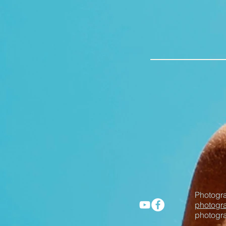
Photogr
photogr
photogr