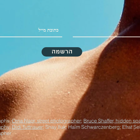
הרשמה
aphs:
Orna Naor, street photographer
;
Bruce Shaffer, hidden sp
aphy
;
Didi Tuttnauer
; Shay Iluk; Haim Schwarczenberg; Efrat Sel
apher