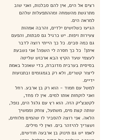
רצים אל הים, אין להם סבלנות, ואני שוב 
מתרגשת מהשמחה ומההתפעלות שלהם 
למראה הים.
הגיעו כשלושים ילדים, והרבה אמהות 
צעירות ויפות. יש כרגיל גם סבתות, והפעם 
גם כמה סבים. כל כך הייתי רוצה לדבר 
איתן!  כל כך חסרה לי השפה! אני נשבעת 
לעצמי שעד הקיץ הבא ארכוש שליטה 
בסיסית בערבית מדוברת, כדי שאוכל באמת 
ליצור קשרים, ולא רק בגמגומים ובתנועות 
ידיים.
למשל עם חמוד - הוא רק בן ארבע. רחל 
ואני לוקחות אותו למים. אין לו פחד, 
לקטנצ'יק הזה. הוא רץ עם גלגל הים, נופל, 
שותה קצת מים, משתעל, צוחק וממשיך 
הלאה. אני רוצה להסביר לו שהמים מלוחים, 
ושצריך להיזהר בים. ואין לי מילים.
לאמו יש גם תינוק בן ארבעה חודשים, 