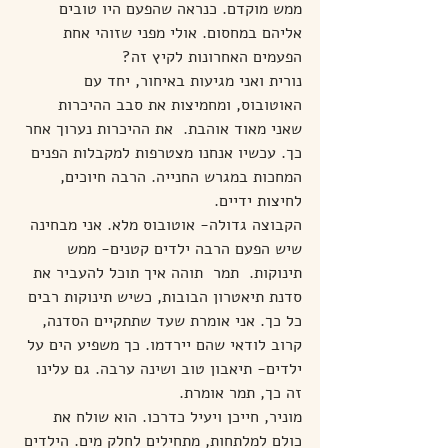
ממש מוקדם. כנראה שהפעם היו טובים 
אליהם במחסום. אולי מפני שזוהי אחת 
הפעמים האחרונות לקיץ זה?
נורית ואני מגיעות באיחור, יחד עם 
האוטובוס, ומחמיצות את סבב ההיכרות 
שאני מאוד אוהבת.  את ההיכרות נערוך אחר 
כך. עכשיו אנחנו מצטרפות למקבלות הפנים 
המחכות במגרש החנייה. הרבה חיוכים, 
לחיצות ידיים.
הקבוצה גדולה- אוטובוס מלא. אני מבחינה 
שיש הפעם הרבה ילדים קטנים- ממש 
תינוקות.  תמר  תוהה איך תוכל להעביר את 
סדנת תיאטרון הבובות, כשיש תינוקות רבים 
כל כך. אני אומרת שעד שתתקיים הסדנה, 
קרוב לודאי שהם יירדמו. כך משפיע הים על 
ילדים- תיאבון טוב ושינה ערבה. גם עלינו 
זה כך, תמר אומרת.
מוניר, חייכן ויעיל כדרכו. הוא שולח את 
כולם למלתחות, מתחילים לחלק מים. הילדים 