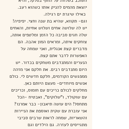
השוכב בשלווה על החוף בסלקל, והיא 
יוצאת מהמים להניק אותו כשהוא רעב. 
 כאילו שיגרת ים רגילה.
וגם- תקווא, שהיא בת שנה וחצי. יפיפיה!  
יש לה שלושה אחים ושלוש אחיות, והאחים 
שלה חגים סביבה כל הזמן ומלטפים אותה, 
צוחקים איתה, ומראים המון אהבה. הם 
מדברים קצת אנגלית, ואני שמחה על 
האפשרות לדבר אתם קצת.
הנערים והמתנדבים משחקים בכדור. יש 
היום מתנדבים רבים. את חלקם אני מזהה 
ממפגשים הקודמים, חלקם חדשים לי. כולם 
אנשים מיוחדים- מעצם היותם כאן.
מחלקים לכולם כריכים עם חומוס, וכריכים 
עם שוקולד, ו"שלוקים", ואבטיח -הכל 
מתחסל! הים עושה תיאבון- כבר אמרנו?
אני עוברת עם שקית ואוספת את הניירות 
והשאריות, שמחה לראות שרבים סביבי 
מתגייסים לעזרה. גם הילדים וגם 