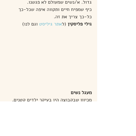
גדול. א/נשים שמעולם לא פגשנו.
כיף שמפיח חיים ותקווה איפה שכל-כך 
כל-כך צריך את זה.
גילי פליסקין
 (ל
אתר גיליסט
 וגם לנו)
מעגל נשים
מכיוון שבקבוצה היו בעיקר ילדים קטנים, 
הרבה אימהות העדיפו להישאר עם ילדיהן 
בהפעלה במועדון כך שלמעגל הנשים הגיעו 
רק 8 פלסטיניות + רחל וגילי שהנחו וג'ולט 
שתרגמה, כך שהיה לנו מעגל חמוד ואינטימי 