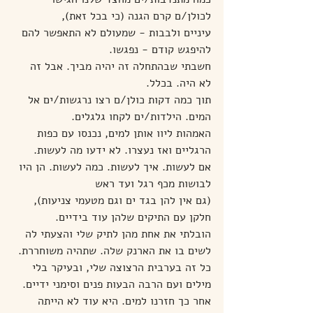
לכולן/ם קרם הגנה (כי בכל זאת),
עיניים ולבבות - שמעולם לא התאפשר להם 
להיפגש קודם - נפגשו.
חשבתי שבהתחלה זה יהיה מביך. אבל זה 
לא היה. בכלל.
תוך כמה דקות כולן/ם רצו נרגשות/ים אל 
המים. הילדות/ים לקחו גלגלים.
האמהות ליוו אותן למים, נכנסו עם כפות 
הרגליים ואז נעצרו. לא ידעו מה לעשות.
אם לעשות. איך לעשות. כמה לעשות. הן היו 
לבושות מכף רגל ועד ראש
(גם אין להן בגד ים וגם מטעמי צניעות), 
חלקן עם התיקים שלהן עוד בידיים.
הובלתי את אחת מהן לתיק שלי והצעתי לה 
לשים בו את הארנק שלה. שתהיה משוחררת.
כל זה בערבית הרצוצה שלי, ובעיקר בלי 
מילים ועם הרבה הבעות פנים וסימני ידיים. 
אחר כך חזרנו למים. היא עוד לא הייתה 