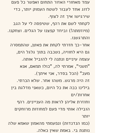
עמד מאחורי האזור התחום ואפשר כל פעם 
לזוג אחד לעבור לשטח העמוק יותר, כדי 
שירגישו איך זה לצוף.
לקחתי לשם את רהף, שטיפסה לי על הגב 
(מיוזמתה!) וביחד קפצנו על הגלים. וצחקנו. 
והתרגשנו. 
אחר-כך חזרתי לקחת את פאטן, שהתמסרה 
גם היא לחוויה, נשכבה בתוך גלגל הים,
עצמה עיניים ונתנה לי להוביל אותה. 
"תשני", אמרתי לה, "כולו תמאם, אנא 
מעכ" (הכל בסדר, אני איתך). 
זה היה מרגש. משהו אחר. שלא הכרתי. 
בילינו ככה את כל היום, כשאני מדלגת בין 
אחרות/ים
וחוזרת אליהן לראות מה העניינים. רהף 
הובילה אותי מדי פעם למחוזות מרוחקים 
יותר
(כמו הנדנדות) ונפעמתי מהאמון שאמא שלה 
נותנת בי. באמת שאין כאלה.