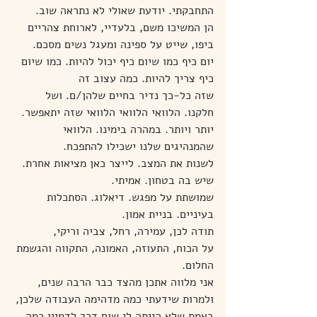
התחבקתי. יודעת שאולי לא נתראה שוב.
הן המשיכו משם, בלעדיי, לארוחת צהריים 
ביפו, שייט על ספינה ומעגל נשים מסכם. 
יום כיף כמו שיום כיף יכול להיות. כמו שיום 
כיף צריך להיות. כמה עצוב זה
שזה כל-כך נדיר בחיים שלהן/ם. ושל 
חלקנו. הלוואי הלוואי הלוואי שזה יתאפשר.
יותר ויותר. במהרה בימינו. הלוואי 
שהמנהיגים שלנו ישכילו להתפכח.
לשנות את המצב. לייצר כאן מציאות אחרת. 
שיש בה בטחון. אמיתי.
שמושתת על מפגש. דיאלוג. הסתכלות 
בעיניים. בניית אמון.
תודה לכן, עמירה, רחל, צביה וריקי,
על הכוח, התעוזה, האמונה, התקווה והגשמת 
החלום.
אני מלווה אתכן מהצד כבר הרבה שנים, 
ולמרות שידעתי כמה מדהימה העבודה שלכן,
באמת שלא הייתה לי שום דרך לדמיין כמה 