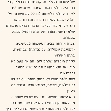
של עשרות גלגלי ים, קטנים וגם גדולים, כי 
רוב הילדות/ים וגם האמהות שמגיעות/ים
לא יודעות/ים לשחות (בכלל לא חשבתי על 
זה!). ישבנו לשיחת הכרות ותדרוך בוקר
ואז גיליתי עוד כל-כך הרבה דברים מרגשים 
שלא ידעתי. הפרוייקט הזה התחיל כמעט 
במקרה.
צביה אירחה בביתה משפחה פלסטינית 
(למסיבת יומולדת של נכדתה) שביקשה, 
בתום האירוע,
לקחת הילדים שלהם לים. הם אף פעם לא 
היו. ואז היא פתאום הבינה שיש המוני 
ילדות/ים
שחיות/ים ממש לא רחוק מהים - אבל לא 
יכולות/ים, טכנית, להגיע אליו. ונולד בה 
רעיון.
היא עשתה מעשה ויחד עם שלוש שותפות 
מופלאות הן התחילו להביא באופן מסודר
ילדות/ים ואמהות/ים משטחי הגדה לימי כיף 