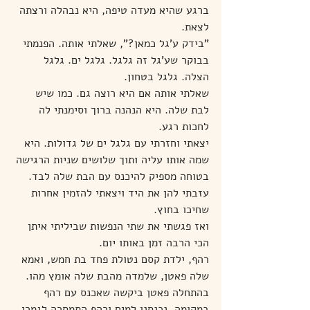
ברגע שהיא מעדה טיפה, היא נבהלה ורצתה 
לצאת.
"בידק ע'גל כמאן?", שאלתי אותה. הפנמתי 
בבוקר שע'גל זה גלגל. גלגל ים. גלגל 
הצלה. גלגל בטחון.
שאלתי אותה אם היא רוצה גם. כמו שיש 
לבת שלה. היא הנהנה ברוך וסימנתי לה 
לחכות רגע.
יצאתי וחזרתי עם גלגל ים של גדולות. היא 
שמה אותו עליה ותוך שלושים שניות הרגישה 
בטוחה מספיק להיכנס עם הבת שלה לבד. 
עזבתי להן את היד ויצאתי להזמין אחרות 
שחיכו בחוץ.
ואז פגשתי את שתי הנפשות שביליתי איתן 
הכי הרבה זמן באותו יום.
רהף, ילדת קסם נטולת פחד בת חמש, ואמא 
שלה פאטן, שלמדה מהבת שלה אומץ מהו.
בהתחלה פאטן ביקשה שאכנס עם רהף 
במקומה. נכנסנו למים ורהף התמסרה לגמרי.