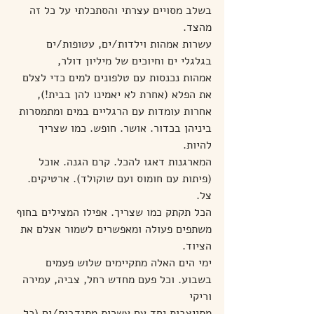
בשלב מסויים עצרתי והסתכלתי על כל זה 
מהצד.
עשרות אמהות וילדות/ים, עטופות/ים 
בגלגלי ים וחיוכים של מיליון דולר,
אמהות נכנסות עם טלפונים למים כדי לצלם 
את הפלא (אחרת לא יאמינו להן בבית!),
אחרות עומדות עם הרגליים במים ומתמסרות 
ביניהן בכדור. אושר. חופש. כמו שצריך 
להיות.
המארגנות דאגו להכל. קרם הגנה. אוכל 
(פיתות עם חומוס ועם שוקולד). ארטיקים. 
צל.
הכל תקתק כמו שצריך. אפילו המצילים בחוף 
משתפים פעולה ומאפשרים לשמור אצלם את 
הציוד.
ימי הים האלה מתקיימים שלוש פעמים 
בשבוע. וכל פעם מחדש רחל, צביה, עמירה 
וריקי
מתייצבות יחד עם עשרות מתנדבות/ים (כל 