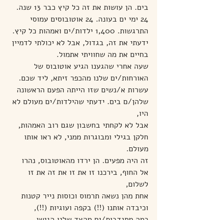
בים. הן עושות את זה כל קיץ כבר 13 שנה.
24 ימי ים בעונה. 24 אוטובוסים עמוסי 
התרגשות. 1,400 ילדות/ים ואמהות כל קיץ.
ידעתי את זה, בגדול, אבל לא יכולתי לדמיין 
בחיים את מה שחוויתי אתמול.
שעה אחרי שהגענו הגיע אוטובוס של 
האורחות/ים שלנו מהכפר זיתא, ליד שכם.
עשרות א/נשים שזו הייתה הפעם הראשונה 
שלהן/ם בים. ידעתי שהילדות/ים מעולם לא 
היו,
אבל לא לקחתי בחשבון שגם רוב האמהות, 
חלקן בגילי ומבוגרות ממני, לא ראו אותו 
מעולם.
זה היה מפעים. הן ירדו מהאוטובוס, נהרו 
אל החוף, בירכנו זו את זו את זה את זו 
לשלום,
אחת מהן נשאה תרמוס וכוסות נייר קטנות 
וכיבדה אותנו (!!) בקפה ועוגיות (!!),
כמה מתנדבות/ים מהצד שלנו הגישו 