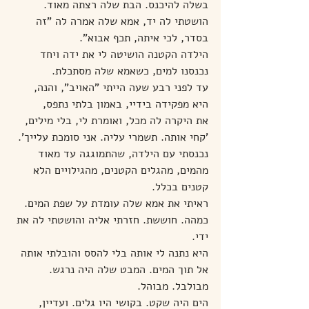
בשלה להיכנס. הבת שלה רצתה מאוד.
הושטתי לה יד, אמא שלה אמרה לה "זה 
בסדר, לכי איתה, תכף אבוא".
הילדה הקטנה הושיטה לי את ידה ויחד 
נכנסנו למים, כשאמא שלה מסתכלת.
עד לפני רבע שעה הייתי "האויב", והנה, 
היא מפקידה בידיי, באמון בלתי נתפס,
את היקרה לה מכל, ואומרת לי, בלי מילים, 
'קחי אותה. תשמרי עליה. אני סומכת עלייך'.
נכנסתי עם הילדה, שהתמוגגה עד מאוד 
מהמים, מהגלים הקטנים, מהגילויים הלא 
קטנים בכלל.
ראיתי את אמא שלה עומדת על שפת המים. 
כמהה. חוששת. חזרתי אליה והושטתי לה את 
ידי.
היא נתנה לי אותה בלי להסס והובלתי אותה 
אל תוך המים. המבט שלה היה נרגש. 
מבולבל. מבוהל.
הים היה שקט. בקושי היו גלים. ועדיין, 